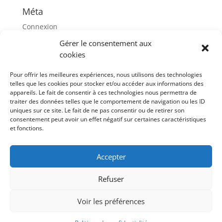
Méta
Connexion
Flux des publications
Gérer le consentement aux
cookies
Flux des commentaires
Site de WordPress-FR
Pour offrir les meilleures expériences, nous utilisons des technologies
telles que les cookies pour stocker et/ou accéder aux informations des
appareils. Le fait de consentir à ces technologies nous permettra de
avril 2019
traiter des données telles que le comportement de navigation ou les ID
L
M
M
J
V
S
D
uniques sur ce site. Le fait de ne pas consentir ou de retirer son
consentement peut avoir un effet négatif sur certaines caractéristiques
1
2
3
4
5
6
7
et fonctions.
8
9
10
11
12
13
14
15
16
17
18
19
20
21
Accepter
22
23
24
25
26
27
28
29
30
Refuser
Mai »
Voir les préférences