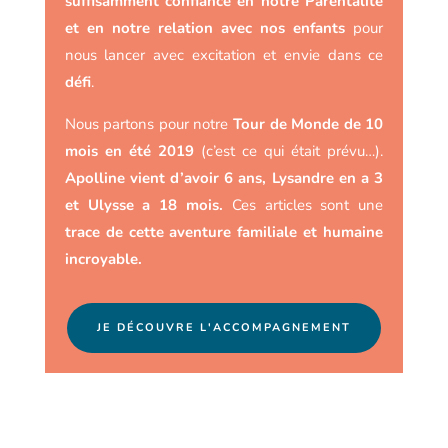
suffisamment confiance en notre Parentalité
et en notre relation avec nos enfants
pour
nous lancer avec excitation et envie dans ce
défi
.
Nous partons pour notre
Tour de Monde de 10
mois en été 2019
(c’est ce qui était prévu…).
Apolline vient d’avoir 6 ans, Lysandre en a 3
et Ulysse a 18 mois.
Ces articles sont une
trace de cette aventure familiale et humaine
incroyable.
JE DÉCOUVRE L'ACCOMPAGNEMENT