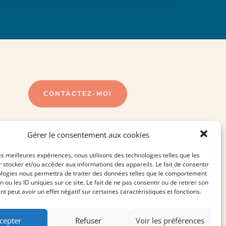
CONTACTEZ-MOI
ON SE RETROUVE ICI :
Gérer le consentement aux cookies
les meilleures expériences, nous utilisons des technologies telles que les
 stocker et/ou accéder aux informations des appareils. Le fait de consentir
ologies nous permettra de traiter des données telles que le comportement
n ou les ID uniques sur ce site. Le fait de ne pas consentir ou de retirer son
 peut avoir un effet négatif sur certaines caractéristiques et fonctions.
 SITE RÉALISÉ PAR
L'ANNEXE CREATIVE
cepter
Refuser
Voir les préférences