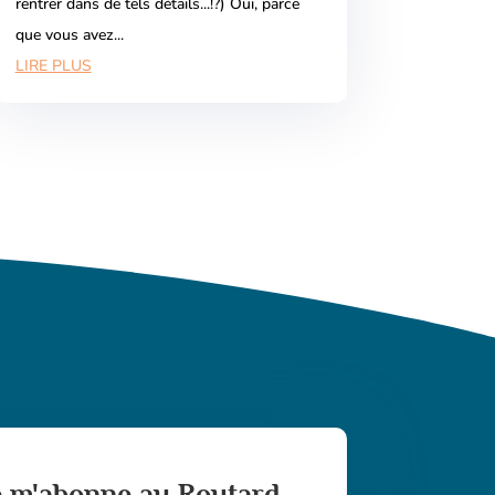
rentrer dans de tels détails...!?) Oui, parce
que vous avez...
LIRE PLUS
e m'abonne au Routard