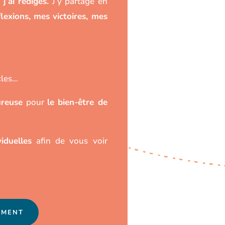
j’ai rédigés.
J’y partage en
lexions, mes victoires, mes
cles…
ureuse
pour
le bien-être de
iduelles
afin de vous voir
EMENT