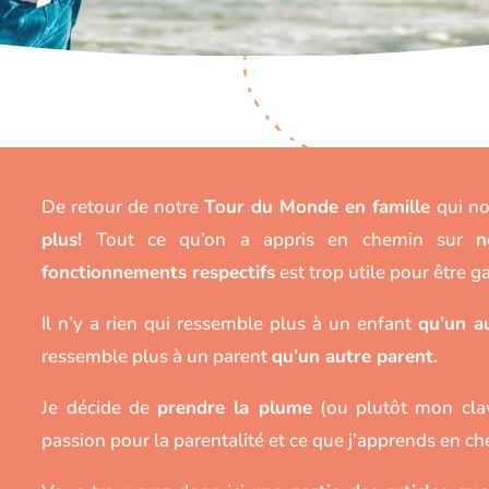
De retour de notre
Tour du Monde en famille
qui no
plus!
Tout ce qu’on a appris en chemin sur
n
fonctionnements respectifs
est trop utile pour être g
Il n’y a rien qui ressemble plus à un enfant
qu’un a
ressemble plus à un parent
qu’un autre parent.
Je décide de
prendre la plume
(ou plutôt mon clav
passion pour la parentalité et ce que j’apprends en c