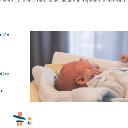
pleurs, à la maternité, sans savoir quoi répondre à la terrible
é!? »
r
ière.
o-
!