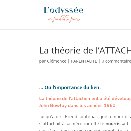
La théorie de l’ATTA
par
Clémence
|
PARENTALITÉ
|
0 commentair
… Ou l’importance du lien.
La théorie de l’attachement a été dévelop
John Bowlby dans les années 1960.
Jusqu’alors, Freud soutenait que le nourris
s’attachait à sa mère car elle le
nourrissait
.
serait pas une analyse un peu simpliste ça,