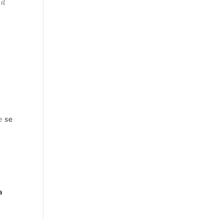
il
de
se
a