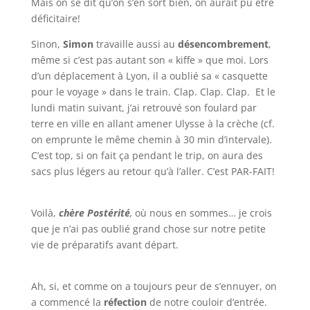
Mais on se dit qu’on s’en sort bien, on aurait pu être
déficitaire!
Sinon,
Simon
travaille aussi au
désencombrement
,
même si c’est pas autant son « kiffe » que moi. Lors
d’un déplacement à Lyon, il a oublié sa « casquette
pour le voyage » dans le train. Clap. Clap. Clap. Et le
lundi matin suivant, j’ai retrouvé son foulard par
terre en ville en allant amener Ulysse à la crèche (cf.
on emprunte le même chemin à 30 min d’intervale).
C’est top, si on fait ça pendant le trip, on aura des
sacs plus légers au retour qu’à l’aller. C’est PAR-FAIT!
Voilà,
chère Postérité
,
où nous en sommes… je crois
que je n’ai pas oublié grand chose sur notre petite
vie de préparatifs avant départ.
Ah, si, et comme on a toujours peur de s’ennuyer, on
a commencé la
réfection
de notre couloir d’entrée.