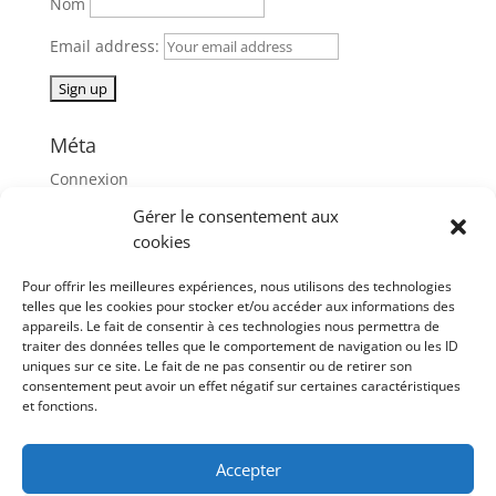
Nom
Email address:
Méta
Connexion
Flux des publications
Gérer le consentement aux
cookies
Flux des commentaires
Site de WordPress-FR
Pour offrir les meilleures expériences, nous utilisons des technologies
telles que les cookies pour stocker et/ou accéder aux informations des
appareils. Le fait de consentir à ces technologies nous permettra de
mai 2019
traiter des données telles que le comportement de navigation ou les ID
L
M
M
J
V
S
D
uniques sur ce site. Le fait de ne pas consentir ou de retirer son
consentement peut avoir un effet négatif sur certaines caractéristiques
1
2
3
4
5
et fonctions.
6
7
8
9
10
11
12
13
14
15
16
17
18
19
Accepter
20
21
22
23
24
25
26