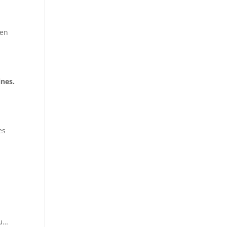
 en
ines.
es
ou…