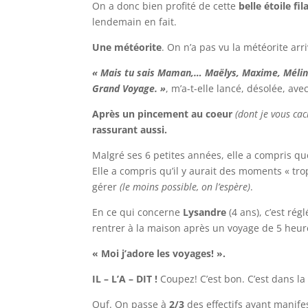
On a donc bien profité de cette
belle étoile fil
lendemain en fait.
Une météorite
. On n’a pas vu la météorite arriv
« Mais tu sais Maman,… Maëlys, Maxime, Mélin
Grand Voyage. »
, m’a-t-elle lancé, désolée, av
Après un pincement au coeur
(dont je vous cac
rassurant aussi.
Malgré ses 6 petites années, elle a compris qu
Elle a compris qu’il y aurait des moments « tro
gérer
(le moins possible, on l’espère)
.
En ce qui concerne
Lysandre
(4 ans), c’est ré
rentrer à la maison après un voyage de 5 heure
« Moi j’adore les voyages! ».
IL – L’A – DIT !
Coupez! C’est bon. C’est dans la
Ouf. On passe à
2/3
des effectifs ayant manifes