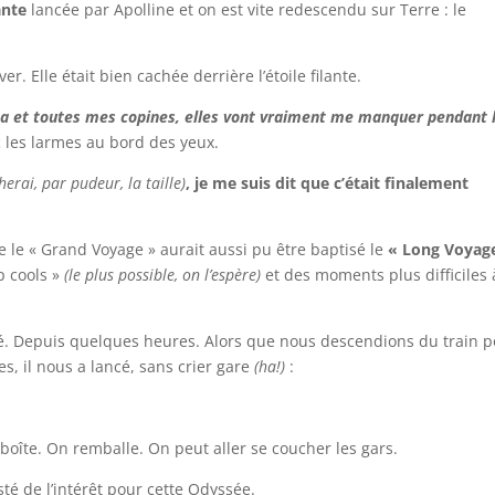
ante
lancée par Apolline et on est vite redescendu sur Terre : le
er. Elle était bien cachée derrière l’étoile filante.
a et toutes mes copines, elles vont vraiment me manquer pendant 
ec les larmes au bord des yeux.
herai, par pudeur, la taille)
, je me suis dit que c’était finalement
e le « Grand Voyage » aurait aussi pu être baptisé le
« Long Voyag
p cools »
(le plus possible, on l’espère)
et des moments plus difficiles 
glé. Depuis quelques heures. Alors que nous descendions du train 
s, il nous a lancé, sans crier gare
(ha!)
:
 boîte. On remballe. On peut aller se coucher les gars.
té de l’intérêt pour cette Odyssée.