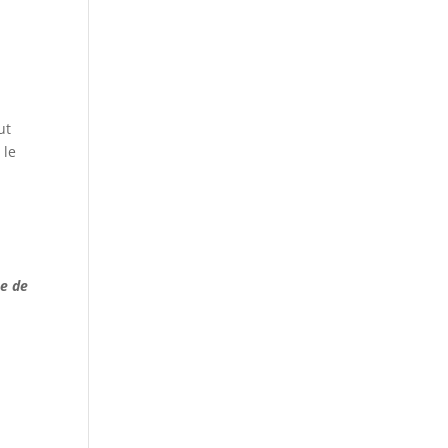
ut
 le
te de