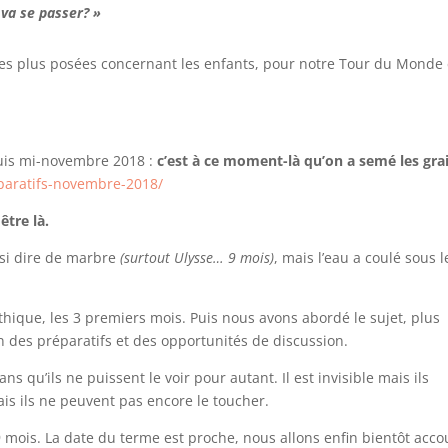
l va se passer? »
es plus posées concernant les enfants, pour notre Tour du Monde
epuis mi-novembre 2018 :
c’est à ce moment-là qu’on a semé les gra
paratifs-novembre-2018/
être là.
insi dire de marbre
(surtout Ulysse… 9 mois)
, mais l’eau a coulé sous l
ique, les 3 premiers mois. Puis nous avons abordé le sujet, plus
n des préparatifs et des opportunités de discussion.
ans qu’ils ne puissent le voir pour autant. Il est invisible mais ils
ais ils ne peuvent pas encore le toucher.
 9 mois. La date du terme est proche, nous allons enfin bientôt acc