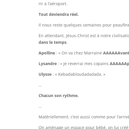
rir à l’aéroport.
Tout deviendra réel.
Il nous reste quelques semaines pour peaufiner
En attendant, Jésus-Christ est à notre civilisa
dans le temps
.
Apolline
: « On va chez Marraine
AAAAAAvan
Lysandre
: « Je reverrai mes copains
AAAAAAp
Ulysse
: « Kebadabloudadadada. »
…
Chacun son rythme.
…
Matériellement, c’est aussi comme pour l’arrivé
On aménage un espace pour bébé, on lui créé u