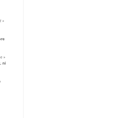
t »
ore
ne »
, ni
e