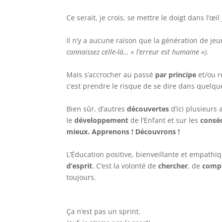
Ce serait, je crois, se mettre le doigt dans l’œ
Il n’y a aucune raison que la génération de 
connaissez celle-là… « l’erreur est humaine »)
.
Mais s’accrocher au passé
par principe
et/ou r
c’est prendre le risque de se dire dans quelque
Bien sûr, d’autres
découvertes
d’ici plusieurs
le
développement
de l’Enfant et sur les
consé
mieux. Apprenons ! Découvrons !
L’Éducation positive, bienveillante et empathi
d’esprit
. C’est la volonté de
chercher
, de
comp
toujours.
Ça n’est pas un sprint.