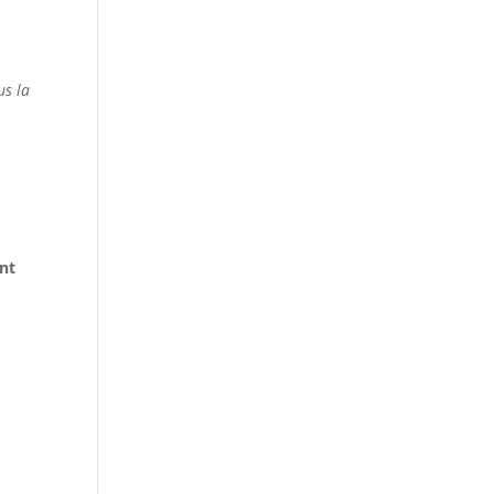
us la
,
nt