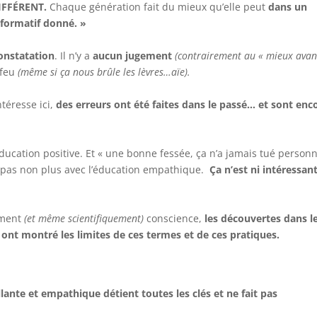
DIFFÉRENT.
Chaque génération fait du mieux qu’elle peut
dans un
nformatif donné. »
onstatation
. Il n’y a
aucun jugement
(contrairement au « mieux avan
 feu
(même si ça nous brûle les lèvres…aïe).
ntéresse ici,
des erreurs ont été faites dans le passé… et sont enc
éducation positive. Et « une bonne fessée, ça n’a jamais tué person
e pas non plus avec l’éducation empathique.
Ça n’est ni intéressant
ement
(et même scientifiquement)
conscience,
les découvertes dans l
ont montré les limites de ces termes et de ces pratiques.
llante et empathique détient toutes les clés et ne fait pas