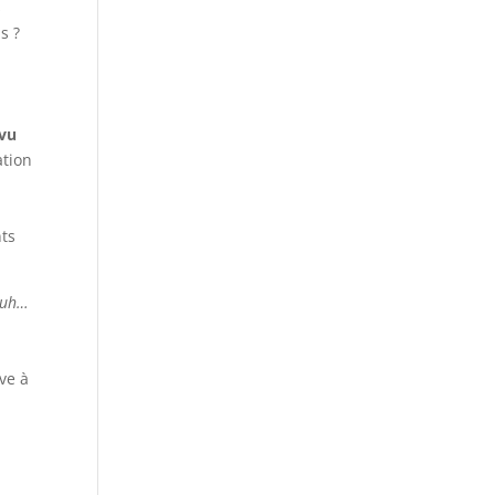
s
s ?
 vu
ation
nts
(euh…
ve à