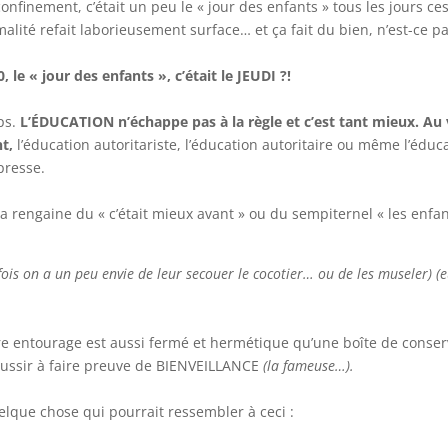
confinement, c’était un peu le « jour des enfants » tous les jours ce
ité refait laborieusement surface… et ça fait du bien, n’est-ce pa
le « jour des enfants », c’était le JEUDI ?!
ps.
L’ÉDUCATION n’échappe pas à la règle et c’est tant mieux. Au
nt,
l’éducation autoritariste, l’éducation autoritaire ou même l’éduc
presse.
a rengaine du « c’était mieux avant » ou du sempiternel « les enfa
ois on a un peu envie de leur secouer le cocotier… ou de les museler) 
re entourage est aussi fermé et hermétique qu’une boîte de conser
réussir à faire preuve de BIENVEILLANCE
(la fameuse…).
lque chose qui pourrait ressembler à ceci :