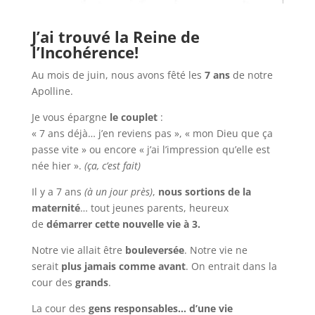
J’ai trouvé la Reine de
l’Incohérence!
Au mois de juin, nous avons fêté les
7 ans
de notre
Apolline.
Je vous épargne
le couplet
:
« 7 ans déjà… j’en reviens pas », « mon Dieu que ça
passe vite » ou encore « j’ai l’impression qu’elle est
née hier ».
(ça, c’est fait)
Il y a 7 ans
(à un jour près)
,
nous sortions de la
maternité
… tout jeunes parents, heureux
de
démarrer cette nouvelle vie à 3.
Notre vie allait être
bouleversée
. Notre vie ne
serait
plus jamais comme avant
. On entrait dans la
cour des
grands
.
La cour des
gens responsables… d’une vie