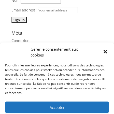
Nom
Email address:
Méta
Connexion
Flux des publications
Gérer le consentement aux
cookies
Flux des commentaires
Site de WordPress-FR
Pour offrir les meilleures expériences, nous utilisons des technologies
telles que les cookies pour stocker et/ou accéder aux informations des
appareils. Le fait de consentir à ces technologies nous permettra de
juillet 2020
traiter des données telles que le comportement de navigation ou les ID
L
M
M
J
V
S
D
uniques sur ce site. Le fait de ne pas consentir ou de retirer son
consentement peut avoir un effet négatif sur certaines caractéristiques
1
2
3
4
5
et fonctions.
6
7
8
9
10
11
12
13
14
15
16
17
18
19
Accepter
20
21
22
23
24
25
26