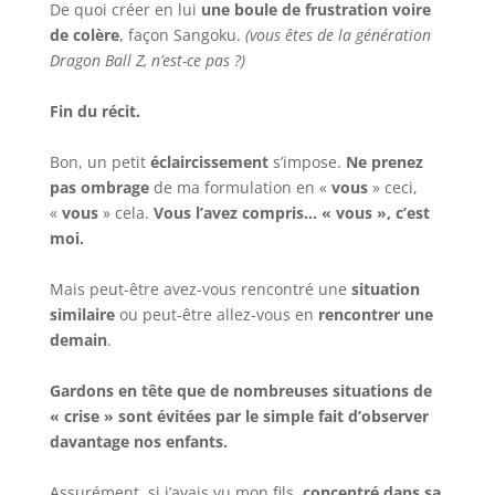
De quoi créer en lui
une boule de frustration voire
de colère
, façon Sangoku.
(vous êtes de la génération
Dragon Ball Z, n’est-ce pas ?)
Fin du récit.
Bon, un petit
éclaircissement
s’impose.
Ne prenez
pas ombrage
de ma formulation en «
vous
» ceci,
«
vous
» cela.
Vous l’avez compris… « vous », c’est
moi.
Mais peut-être avez-vous rencontré une
situation
similaire
ou peut-être allez-vous en
rencontrer une
demain
.
Gardons en tête que de nombreuses situations de
« crise » sont évitées par le simple fait d’observer
davantage nos enfants.
Assurément, si j’avais vu mon fils,
concentré dans sa