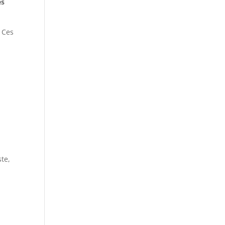
es
. Ces
ste,