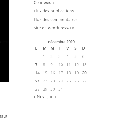
Connexion
Flux des publications
Flux des commentaires
Site de WordPress-FR
décembre 2020
L
M
M
J
V
S
D
1
2
3
4
5
6
7
8
9
10
11
12
13
14
15
16
17
18
19
20
21
22
23
24
25
26
27
28
29
30
31
« Nov
Jan »
 faut