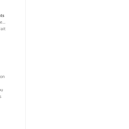
nts
me…
ait
son
ou
s