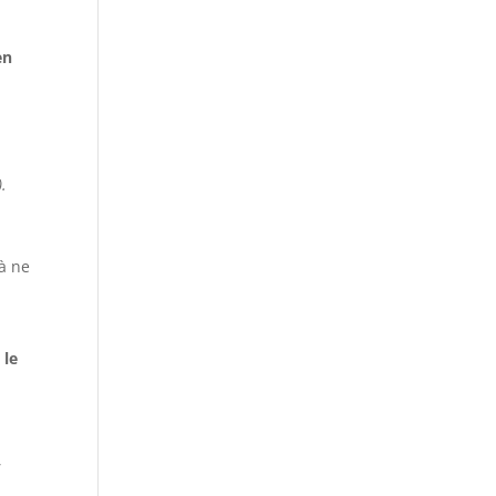
en
).
à ne
 le
,