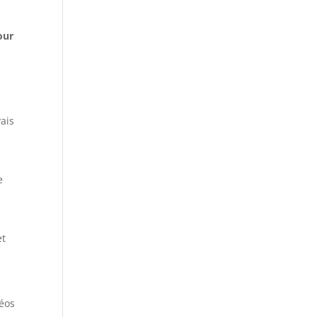
our
ais
e
et
déos