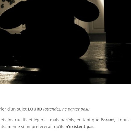
rler d’un sujet
LOURD
(attendez, ne partez pas!)
ujets instructifs et légers… mais parfois, en tant que
Parent
, il nous
nts, même si on préférerait qu’ils
n’existent pas
.