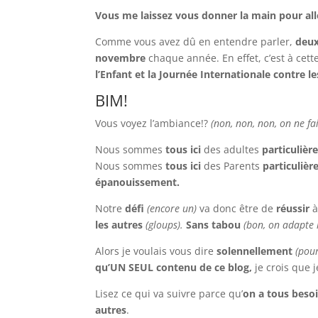
Vous me laissez vous donner la main pour alle
Comme vous avez dû en entendre parler,
deux
novembre
chaque année. En effet, c’est à cett
l’Enfant et la Journée Internationale contre l
BIM!
Vous voyez l’ambiance!?
(non, non, non, on ne fa
Nous sommes
tous ici
des adultes
particuliè
Nous sommes
tous ici
des Parents
particulièr
épanouissement.
Notre
défi
(encore un)
va donc être de
réussir
à
les autres
(gloups).
Sans tabou
(bon, on adapte l
Alors je voulais vous dire
solennellement
(pour
qu’UN SEUL contenu de ce blog,
je crois que 
Lisez ce qui va suivre parce qu’
on a tous beso
autres
.