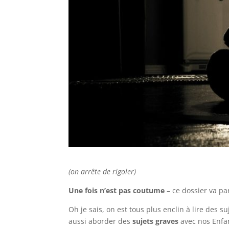
(on arrête de rigoler)
Une fois n’est pas coutume
– ce dossier va pa
Oh je sais, on est tous plus enclin à lire des s
aussi aborder des
sujets graves
avec nos Enfa