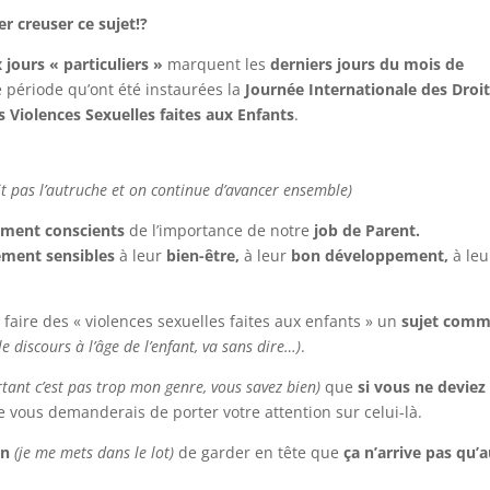
r creuser ce sujet!?
 jours « particuliers »
marquent les
derniers jours du mois de
e période qu’ont été instaurées la
Journée Internationale des Droi
es Violences Sexuelles faites aux Enfants
.
it pas l’autruche et on continue d’avancer ensemble)
rement conscients
de l’importance de notre
job de Parent.
ement sensibles
à leur
bien-être,
à leur
bon développement,
à leu
 faire des « violences sexuelles faites aux enfants » un
sujet com
e discours à l’âge de l’enfant, va sans dire…)
.
tant c’est pas trop mon genre, vous savez bien)
que
si vous ne deviez 
je vous demanderais de porter votre attention sur celui-là.
in
(je me mets dans le lot)
de garder en tête que
ça n’arrive pas qu’