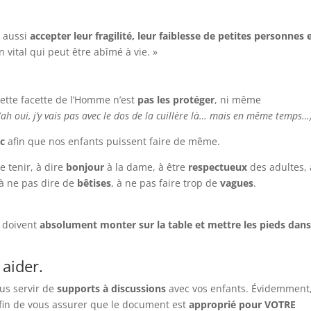
t aussi
accepter leur fragilité, leur faiblesse de petites personnes 
n vital qui peut être abîmé à vie. »
ette facette de l’Homme n’est
pas les
protéger
, ni même
ah oui, j’y vais pas avec le dos de la cuillère là… mais en même temps…
rc
afin que nos enfants puissent faire de même.
e tenir, à dire
bonjour
à la dame, à être
respectueux
des adultes, 
 à ne pas dire de
bêtises
, à ne pas faire trop de
vagues
.
 doivent
absolument monter sur la table et mettre les pieds dans
 aider.
us servir de
supports à discussions
avec vos enfants. Évidemment
afin de vous assurer que le document est
approprié pour VOTRE