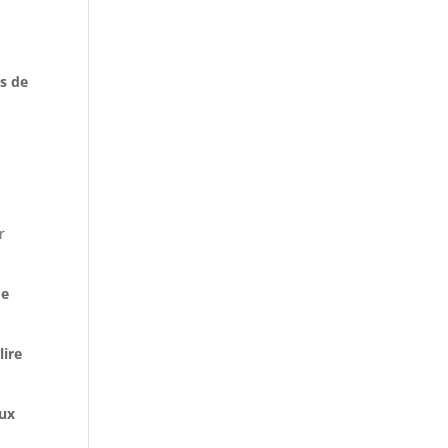
ts de
r
me
lire
aux