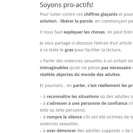
Soyons pro-actifs!
Pour lutter contre ces
chiffres glaçants
et pour
solution
:
libérer la parole
, en commençant pa
Il nous faut
expliquer les choses
, on peut bie
Je vous partage ci-dessous l’extrait d’un artic
à ce texte le
gras
pour faciliter la lecture
.
« Parler des violences sexuelles à un enfant e
inimaginables
qu’on ne pense
pas nécessaire
réalités abjectes du monde des adultes
.
Et pourtant… en
parler, c’est réellement les p
– à
reconnaître les situations
où des adultes n
– à
s’adresser à une personne de confiance
s’
telle ou telle personne,
– à
rompre le silence
s’ils ont été victimes de 
violences sexuelles,
– à
oser dénoncer
des adultes supposés « de 