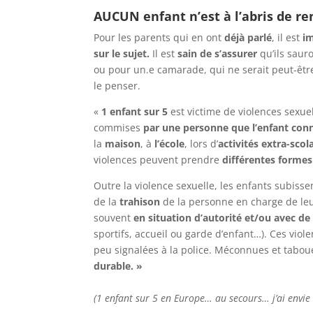
AUCUN enfant n’est à l’abris de r
Pour les parents qui en ont
déjà parlé
, il est
i
sur le sujet.
Il est
sain de s’assurer
qu’ils saur
ou pour un.e camarade, qui ne serait peut-êt
le penser.
«
1 enfant sur 5
est victime de violences sexu
commises
par une personne que l’enfant conna
la
maison
, à
l’école
, lors d’
activités extra-scol
violences peuvent prendre
différentes forme
Outre la violence sexuelle, les enfants subis
de la
trahison
de la personne en charge de le
souvent
en situation d’autorité et/ou avec de 
sportifs, accueil ou garde d’enfant…). Ces viol
peu signalées à la police. Méconnues et tabou
durable. »
(1 enfant sur 5 en Europe… au secours… j’ai envie 