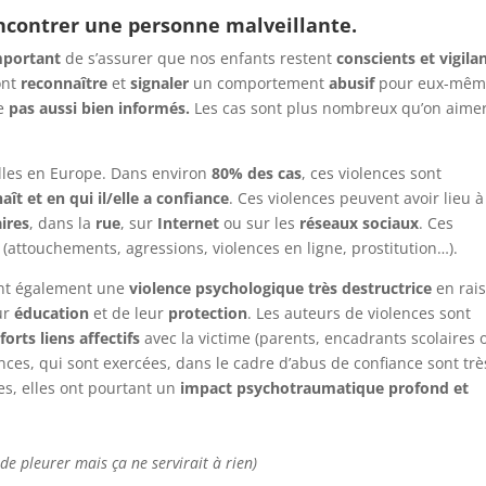
encontrer une personne malveillante.
mportant
de s’assurer que nos enfants restent
conscients et vigila
ont
reconnaître
et
signaler
un comportement
abusif
pour eux-mê
re
pas aussi bien informés.
Les cas sont plus nombreux qu’on aimer
elles en Europe. Dans environ
80% des cas
, ces violences sont
ît et en qui il/elle a confiance
. Ces violences peuvent avoir lieu à
aires
, dans la
rue
, sur
Internet
ou sur les
réseaux sociaux
. Ces
s
(attouchements, agressions, violences en ligne, prostitution…).
sent également une
violence psychologique très destructrice
en rai
ur
éducation
et de leur
protection
. Les auteurs de violences sont
forts liens affectifs
avec la victime (parents, encadrants scolaires 
ences, qui sont exercées, dans le cadre d’abus de confiance sont trè
es, elles ont pourtant un
impact psychotraumatique profond et
de pleurer mais ça ne servirait à rien)