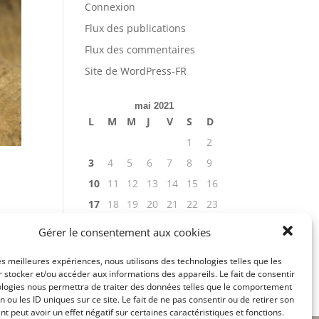
Connexion
Flux des publications
Flux des commentaires
Site de WordPress-FR
mai 2021
L
M
M
J
V
S
D
1
2
3
4
5
6
7
8
9
10
11
12
13
14
15
16
17
18
19
20
21
22
23
24
25
26
27
28
29
30
Gérer le consentement aux cookies
r la
31
...
les meilleures expériences, nous utilisons des technologies telles que les
« Avr
Juin »
 stocker et/ou accéder aux informations des appareils. Le fait de consentir
ologies nous permettra de traiter des données telles que le comportement
n ou les ID uniques sur ce site. Le fait de ne pas consentir ou de retirer son
 peut avoir un effet négatif sur certaines caractéristiques et fonctions.