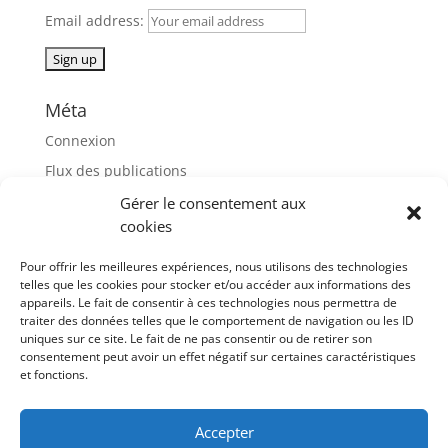
Email address:
Méta
Connexion
Flux des publications
Flux des commentaires
Gérer le consentement aux
cookies
Site de WordPress-FR
Pour offrir les meilleures expériences, nous utilisons des technologies
août 2026
telles que les cookies pour stocker et/ou accéder aux informations des
L
M
M
J
V
S
D
appareils. Le fait de consentir à ces technologies nous permettra de
traiter des données telles que le comportement de navigation ou les ID
1
2
uniques sur ce site. Le fait de ne pas consentir ou de retirer son
consentement peut avoir un effet négatif sur certaines caractéristiques
3
4
5
6
7
8
9
et fonctions.
10
11
12
13
14
15
16
17
18
19
20
21
22
23
Accepter
24
25
26
27
28
29
30