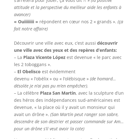
s’arrêtera pour jouer, ça vous dit ?! »
(la positive
attitude et la perspective du meilleur aide les enfants à
avancer)
« Ouiiiiiiii »
répondent en cœur nos 2 « grands ».
(ça
fait notre affaire)
Découvrir une ville avec eux, c’est aussi
découvrir
une ville avec des yeux et des repères d’enfants:
– La
Plaza Vicente López
est devenue « le parc avec
les 2 toboggans ».
–
El Obelisco
est évidemment
devenu « l’obélix » ou « l’olébisque »
(de homard…
désolée je n’ai pas pu m’en empêcher).
– La célèbre
Plaza San Martín
, avec la sculpture d’un
des héros des indépendances sud-américaines est
devenue, « la place où il y avait un monsieur qui
avait un drône ».
(San Martín peut ranger son sabre,
descendre de son destrier et passer commande sur Am…
pour un drône s’il veut avoir la cote)