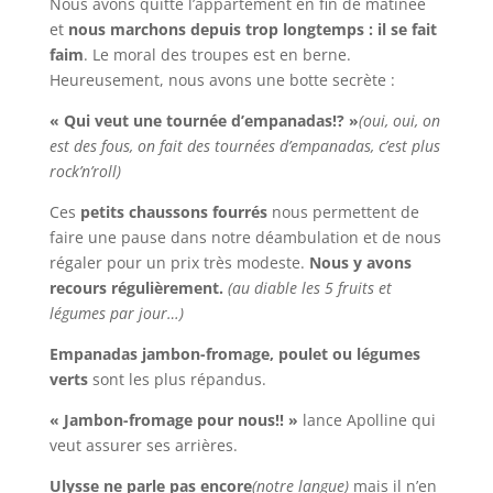
Nous avons quitté l’appartement en fin de matinée
et
nous marchons depuis trop longtemps : il se fait
faim
. Le moral des troupes est en berne.
Heureusement, nous avons une botte secrète :
« Qui veut une tournée d’empanadas!? »
(oui, oui, on
est des fous, on fait des tournées d’empanadas, c’est plus
rock’n’roll)
Ces
petits chaussons fourrés
nous permettent de
faire une pause dans notre déambulation et de nous
régaler pour un prix très modeste.
Nous y avons
recours régulièrement.
(au diable les 5 fruits et
légumes par jour…)
Empanadas jambon-fromage, poulet ou légumes
verts
sont les plus répandus.
« Jambon-fromage pour nous!! »
lance Apolline qui
veut assurer ses arrières.
Ulysse ne parle pas encore
(notre langue)
mais il n’en