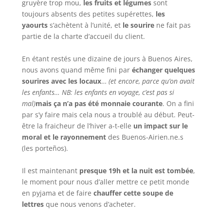
gruyère trop mou,
les fruits et légumes
sont
toujours absents des petites supérettes,
les
yaourts
s’achètent à l’unité, et
le sourire
ne fait pas
partie de la charte d’accueil du client.
En étant restés une dizaine de jours à Buenos Aires,
nous avons quand même fini par
échanger quelques
sourires avec les locaux
…
(et encore, parce qu’on avait
les enfants… NB: les enfants en voyage, c’est pas si
mal)
mais ça n’a pas été monnaie courante
. On a fini
par s’y faire mais cela nous a troublé au début. Peut-
être la fraicheur de l’hiver a-t-elle
un impact sur le
moral et le rayonnement
des Buenos-Airien.ne.s
(les porteños).
Il est maintenant
presque 19h et la nuit est tombée
,
le moment pour nous d’aller mettre ce petit monde
en pyjama et de faire
chauffer cette soupe de
lettres
que nous venons d’acheter.