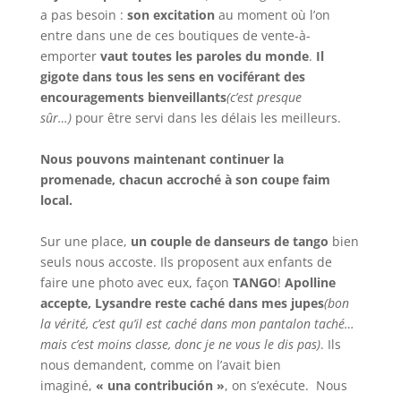
a pas besoin :
son excitation
au moment où l’on
entre dans une de ces boutiques de vente-à-
emporter
vaut toutes les paroles du monde
.
Il
gigote dans tous les sens en vociférant des
encouragements bienveillants
(c’est presque
sûr…)
pour être servi dans les délais les meilleurs.
Nous pouvons maintenant continuer la
promenade, chacun accroché à son coupe faim
local.
Sur une place,
un couple de danseurs de tango
bien
seuls nous accoste. Ils proposent aux enfants de
faire une photo avec eux, façon
TANGO
!
Apolline
accepte, Lysandre reste caché dans mes jupes
(bon
la vérité, c’est qu’il est caché dans mon pantalon taché…
mais c’est moins classe, donc je ne vous le dis pas)
. Ils
nous demandent, comme on l’avait bien
imaginé,
« una contribución »
, on s’exécute. Nous