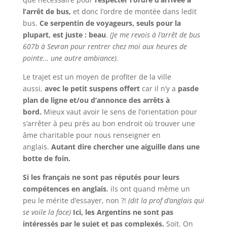
l’arrêt de bus,
et donc l’ordre de montée dans ledit
bus.
Ce serpentin de voyageurs, seuls pour la
plupart, est juste : beau
.
(Je me revois à l’arrêt de bus
607b à Sevran pour rentrer chez moi aux heures de
pointe… une autre ambiance).
Le trajet est un moyen de profiter de la ville
aussi,
avec le petit suspens offert
car il n’y a
pas
de
plan de ligne et/ou d’annonce des arrêts à
bord.
Mieux vaut avoir le sens de l’orientation pour
s’arrêter à peu près au bon endroit où trouver une
âme charitable pour nous renseigner en
anglais.
Autant dire chercher une aiguille dans une
botte de foin.
Si les français ne sont pas réputés pour leurs
compétences en anglais
, ils ont quand même un
peu le mérite d’essayer, non ?!
(dit la prof d’anglais qui
se voile la face)
Ici, les Argentins ne sont pas
intéressés par le sujet et pas complexés.
Soit. On