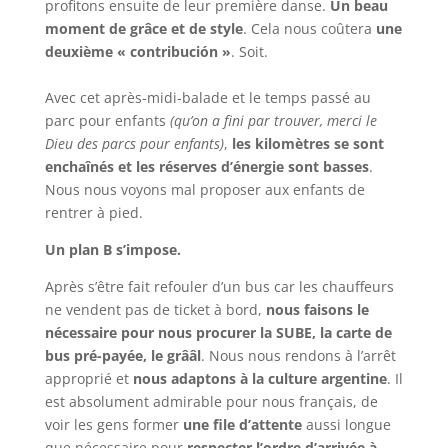
profitons ensuite de leur première danse.
Un beau
moment de grâce et de style
. Cela nous coûtera
une
deuxième « contribución »
. Soit.
Avec cet après-midi-balade et le temps passé au
parc pour enfants
(qu’on a fini par trouver, merci le
Dieu des parcs pour enfants)
,
les kilomètres se sont
enchaînés et les réserves d’énergie sont basses
.
Nous nous voyons mal proposer aux enfants de
rentrer à pied.
Un plan B s’impose.
Après s’être fait refouler d’un bus car les chauffeurs
ne vendent pas de ticket à bord,
nous faisons le
nécessaire pour nous procurer la SUBE, la carte de
bus pré-payée, le grââl
. Nous nous rendons à l’arrêt
approprié et
nous adaptons à la culture argentine
. Il
est absolument admirable pour nous français, de
voir les gens former
une file d’attente
aussi longue
que nécessaire pour
respecter l’ordre d’arrivée à