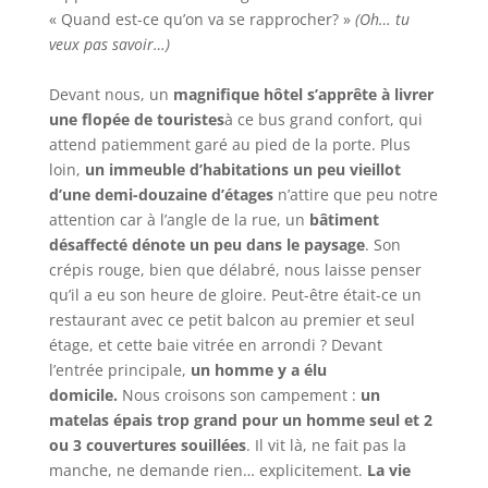
« Quand est-ce qu’on va se rapprocher? »
(Oh… tu
veux pas savoir…)
Devant nous, un
magnifique hôtel s’apprête à livrer
une flopée de touristes
à ce bus grand confort, qui
attend patiemment garé au pied de la porte. Plus
loin,
un immeuble d’habitations un peu vieillot
d’une demi-douzaine d’étages
n’attire que peu notre
attention car à l’angle de la rue, un
bâtiment
désaffecté dénote un peu dans le paysage
. Son
crépis rouge, bien que délabré, nous laisse penser
qu’il a eu son heure de gloire. Peut-être était-ce un
restaurant avec ce petit balcon au premier et seul
étage, et cette baie vitrée en arrondi ? Devant
l’entrée principale,
un homme y a élu
domicile.
Nous croisons son campement :
un
matelas épais trop grand pour un homme seul et 2
ou 3 couvertures souillées
. Il vit là, ne fait pas la
manche, ne demande rien… explicitement.
La vie