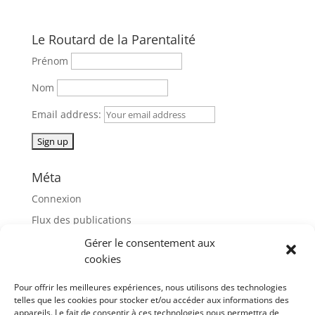
Le Routard de la Parentalité
Prénom
Nom
Email address:
Méta
Connexion
Flux des publications
Flux des commentaires
Gérer le consentement aux
cookies
Site de WordPress-FR
Pour offrir les meilleures expériences, nous utilisons des technologies
décembre 2019
telles que les cookies pour stocker et/ou accéder aux informations des
L
M
M
J
V
S
D
appareils. Le fait de consentir à ces technologies nous permettra de