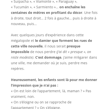
« Suipacha », « Viamonte », « Paraguay »,
« Tucumán », « Sarmiento »…
on enchaîne les
centaines de mètres en profitant du décor
. Une fois
à droite, tout droit… 2 fois à gauche… puis à droite à
nouveau, puis…
Avec quelques jours d’expérience dans cette
mégalopole et
le damier que forment les rues de
cette ville nouvelle
, il nous serait
presque
impossible
de nous perdre
(j’ai dit « presque », on
reste modeste)
.
C’est dommage
, j’aime m’égarer dans
une ville, me demander où je suis, perdre mes
repères.
Heureusement, les enfants sont là pour me donner
l’impression que je n’ai pas :
« On est loin de l’appartement, là, maman ? » Pas
vraiment, non.
« On s’éloigne ou on se rapproche de
l’appartement ? » On s’éloigne.