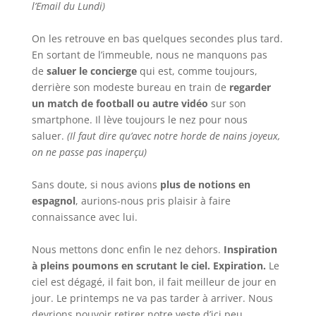
l’Email du Lundi)
On les retrouve en bas quelques secondes plus tard.
En sortant de l’immeuble, nous ne manquons pas
de
saluer le concierge
qui est, comme toujours,
derrière son modeste bureau en train de
regarder
un match de football ou autre vidéo
sur son
smartphone. Il lève toujours le nez pour nous
saluer.
(Il faut dire qu’avec notre horde de nains joyeux,
on ne passe pas inaperçu)
Sans doute, si nous avions
plus de notions en
espagnol
, aurions-nous pris plaisir à faire
connaissance avec lui.
Nous mettons donc enfin le nez dehors.
Inspiration
à pleins poumons en scrutant le ciel. Expiration.
Le
ciel est dégagé, il fait bon, il fait meilleur de jour en
jour. Le printemps ne va pas tarder à arriver. Nous
devrions pouvoir retirer notre veste d’ici peu.